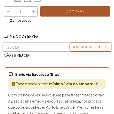
2
em estoque
MEIOS DE ENVIO
Entregas para o CEP:
ALTERAR CEP
CALCULAR FRETE
NÃO SEI MEU CEP
Envio via Excursão (Brás)
Faça o pedido com
mínimo 1 dia do embarque.
Compra no Brás e usa excursão para trazer mercadoria?
A Bazo aceita envio via excursão, sem taxa, nos pontos
que você já conhece: Porto Brás, Valtier Premium e Feira
da Madrugada. Não precisa mudar nada no seu