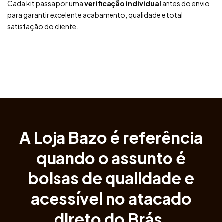
Cada kit passa por uma
verificação individual
antes do envio
para garantir excelente acabamento, qualidade e total
satisfação do cliente.
A Loja Bazo é referência
quando o assunto é
bolsas de
qualidade e
acessível
no atacado
direto do Brás.