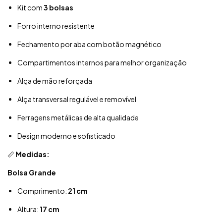
Kit com
3 bolsas
Forro interno resistente
Fechamento por aba com botão magnético
Compartimentos internos para melhor organização
Alça de mão reforçada
Alça transversal regulável e removível
Ferragens metálicas de alta qualidade
Design moderno e sofisticado
📏
Medidas:
Bolsa Grande
Comprimento:
21 cm
Altura:
17 cm