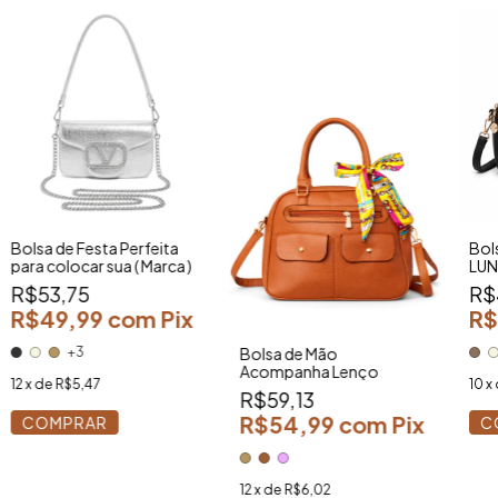
Bolsa de Festa Perfeita
Bol
para colocar sua ( Marca )
LUN
Cha
R$53,75
R$
R$49,99
com
Pix
R$
+3
Bolsa de Mão
Acompanha Lenço
12
x de
R$5,47
10
x
R$59,13
R$54,99
com
Pix
COMPRAR
C
12
x de
R$6,02