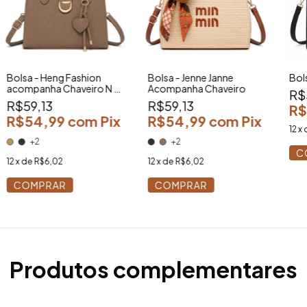
Bolsa - Heng Fashion
Bolsa - Jenne Janne
Bols
acompanha Chaveiro N °
Acompanha Chaveiro
R$
33
R$59,13
R$59,13
R$
R$54,99
com
Pix
R$54,99
com
Pix
12
x 
+2
+2
C
12
x de
R$6,02
12
x de
R$6,02
COMPRAR
COMPRAR
Produtos complementares