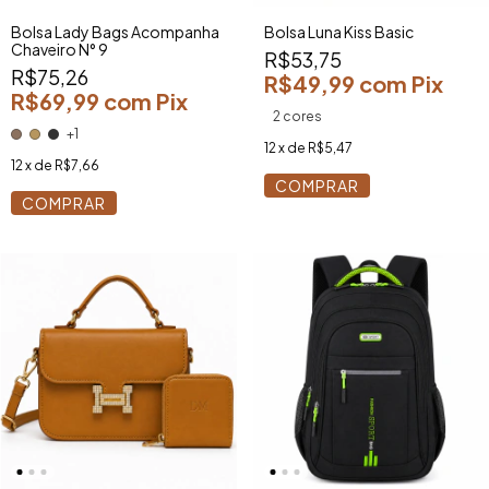
Bolsa Lady Bags Acompanha
Bolsa Luna Kiss Basic
Chaveiro N° 9
R$53,75
R$75,26
R$49,99
com
Pix
R$69,99
com
Pix
2 cores
+1
12
x de
R$5,47
12
x de
R$7,66
COMPRAR
COMPRAR