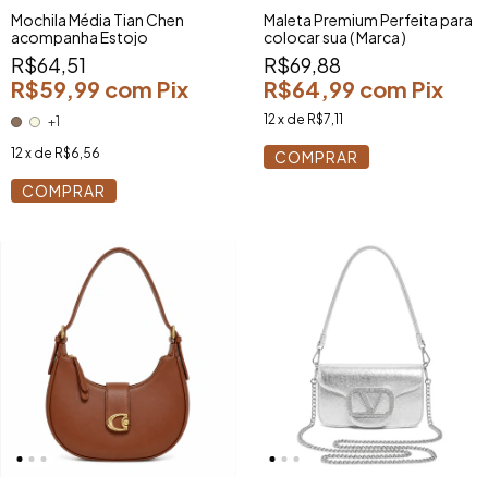
Mochila Média Tian Chen
Maleta Premium Perfeita para
acompanha Estojo
colocar sua ( Marca )
R$64,51
R$69,88
R$59,99
com
Pix
R$64,99
com
Pix
12
x de
R$7,11
+1
12
x de
R$6,56
COMPRAR
COMPRAR