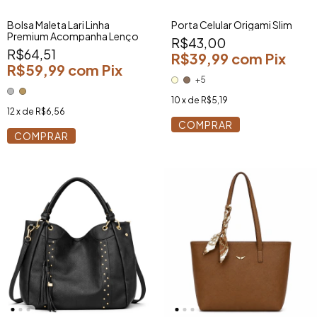
Bolsa Maleta Lari Linha
Porta Celular Origami Slim
Premium Acompanha Lenço
R$43,00
R$64,51
R$39,99
com
Pix
R$59,99
com
Pix
+5
10
x de
R$5,19
12
x de
R$6,56
COMPRAR
COMPRAR