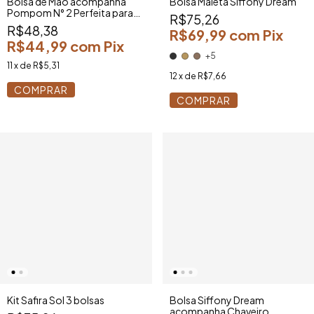
Bolsa de Mão acompanha
Bolsa Maleta Siffony Dream
Pompom N° 2 Perfeita para
R$75,26
colocar sua ( Marca )
R$48,38
R$69,99
com
Pix
R$44,99
com
Pix
+5
11
x de
R$5,31
12
x de
R$7,66
COMPRAR
COMPRAR
Kit Safira Sol 3 bolsas
Bolsa Siffony Dream
acompanha Chaveiro