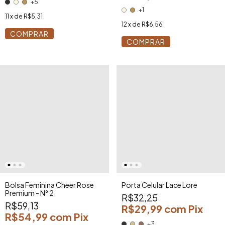
+5
+1
11
x de
R$5,31
12
x de
R$6,56
COMPRAR
COMPRAR
Bolsa Feminina Cheer Rose
Porta Celular Lace Lore
Premium - N° 2
R$32,25
R$59,13
R$29,99
com
Pix
R$54,99
com
Pix
+3