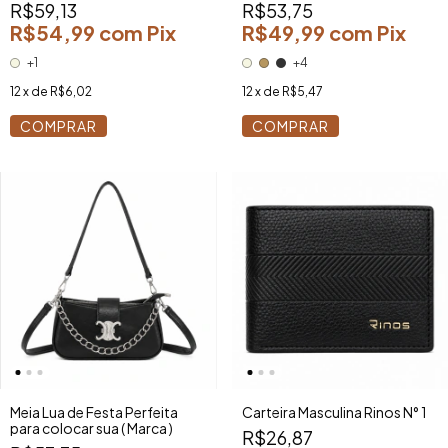
colocar sua ( Marca )
R$59,13
R$53,75
R$54,99
com
Pix
R$49,99
com
Pix
+1
+4
12
x de
R$6,02
12
x de
R$5,47
COMPRAR
COMPRAR
Meia Lua de Festa Perfeita
Carteira Masculina Rinos N° 1
para colocar sua ( Marca )
R$26,87