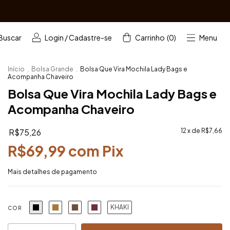
Buscar
Login
/
Cadastre-se
Carrinho
(
0
)
Menu
Início
.
Bolsa Grande
.
Bolsa Que Vira Mochila Lady Bags e
Acompanha Chaveiro
Bolsa Que Vira Mochila Lady Bags e
Acompanha Chaveiro
R$75,26
12
x de
R$7,66
R$69,99
com
Pix
Mais detalhes de pagamento
KHAKI
COR