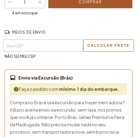
4
em estoque
MEIOS DE ENVIO
Entregas para o CEP:
ALTERAR CEP
CALCULAR FRETE
NÃO SEI MEU CEP
Envio via Excursão (Brás)
Faça o pedido com
mínimo 1 dia do embarque.
Compra no Brás e usa excursão para trazer mercadoria?
A Bazo aceita envio via excursão, sem taxa, nos pontos
que você já conhece: Porto Brás, Valtier Premium e Feira
da Madrugada. Não precisa mudar nada no seu
processo, sem transportadora nova, sem burocracia.