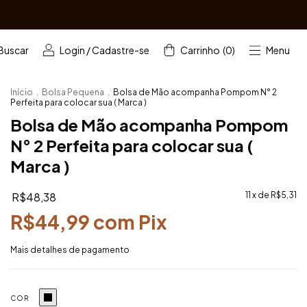
Buscar
Login
/
Cadastre-se
Carrinho
(
0
)
Menu
Início
.
Bolsa Pequena
.
Bolsa de Mão acompanha Pompom N° 2
Perfeita para colocar sua ( Marca )
Bolsa de Mão acompanha Pompom
N° 2 Perfeita para colocar sua (
Marca )
R$48,38
11
x de
R$5,31
R$44,99
com
Pix
Mais detalhes de pagamento
COR