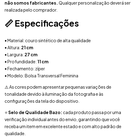
não somos fabricantes.
Qualquer personalização deverá ser
realizada pelo comprador.
📏 Especificações
• Material: couro sintético de alta qualidade
• Altura:
21 cm
• Largura:
27 cm
• Profundidade:
11 cm
• Fechamento: zíper
• Modelo: Bolsa Transversal Feminina
⚠️ As cores podem apresentar pequenas variações de
tonalidade devido à iluminação da fotografia e às
configurações da tela do dispositivo.
⭐
Selo de Qualidade Bazo:
cada produto passa por uma
verificação individual antes do envio, garantindo que você
receba um item em excelente estado e com alto padrão de
qualidade.