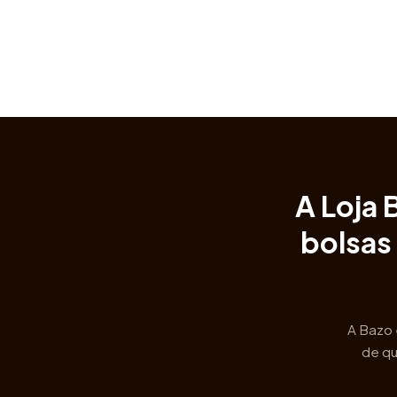
A Loja 
bolsas
A Bazo 
de qu