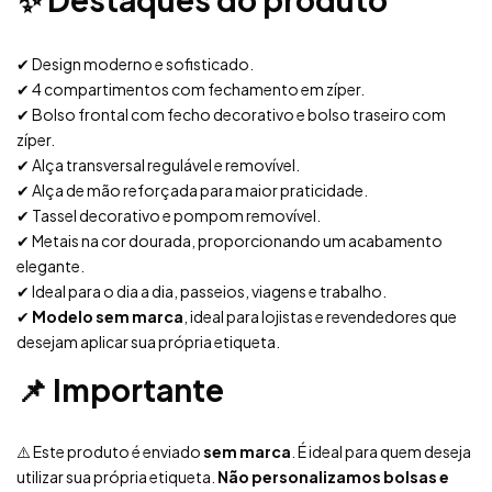
✔ Design moderno e sofisticado.
✔ 4 compartimentos com fechamento em zíper.
✔ Bolso frontal com fecho decorativo e bolso traseiro com
zíper.
✔ Alça transversal regulável e removível.
✔ Alça de mão reforçada para maior praticidade.
✔ Tassel decorativo e pompom removível.
✔ Metais na cor dourada, proporcionando um acabamento
elegante.
✔ Ideal para o dia a dia, passeios, viagens e trabalho.
✔
Modelo sem marca
, ideal para lojistas e revendedores que
desejam aplicar sua própria etiqueta.
📌 Importante
⚠️ Este produto é enviado
sem marca
. É ideal para quem deseja
utilizar sua própria etiqueta.
Não personalizamos bolsas e