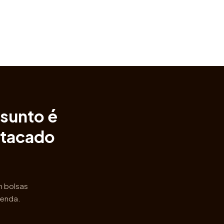
ssunto é
atacado
m bolsas
venda.