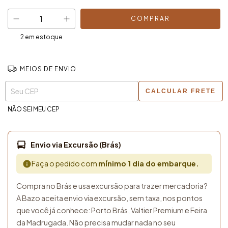
2
em estoque
MEIOS DE ENVIO
Entregas para o CEP:
ALTERAR CEP
CALCULAR FRETE
NÃO SEI MEU CEP
Envio via Excursão (Brás)
Faça o pedido com
mínimo 1 dia do embarque.
Compra no Brás e usa excursão para trazer mercadoria?
A Bazo aceita envio via excursão, sem taxa, nos pontos
que você já conhece: Porto Brás, Valtier Premium e Feira
da Madrugada. Não precisa mudar nada no seu