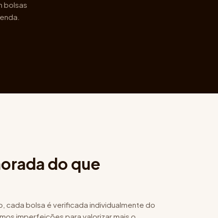
m bolsas
venda.
orada do que
o, cada bolsa é verificada individualmente do
mos imperfeições para valorizar mais o