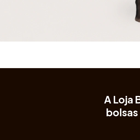
A Loja 
bolsas