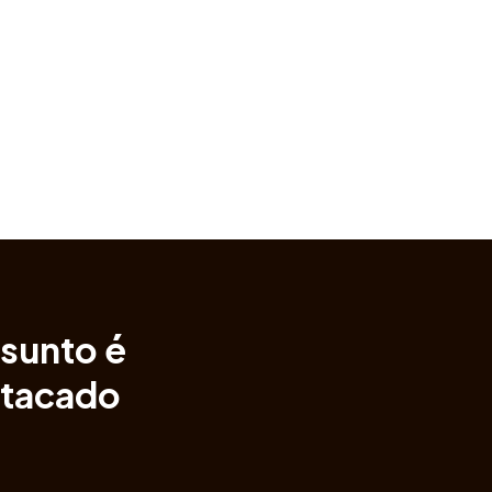
ssunto é
atacado