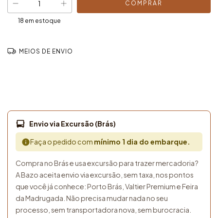
18
em estoque
MEIOS DE ENVIO
Entregas para o CEP:
ALTERAR CEP
CALCULAR FRETE
NÃO SEI MEU CEP
Envio via Excursão (Brás)
Faça o pedido com
mínimo 1 dia do embarque.
Compra no Brás e usa excursão para trazer mercadoria?
A Bazo aceita envio via excursão, sem taxa, nos pontos
que você já conhece: Porto Brás, Valtier Premium e Feira
da Madrugada. Não precisa mudar nada no seu
processo, sem transportadora nova, sem burocracia.