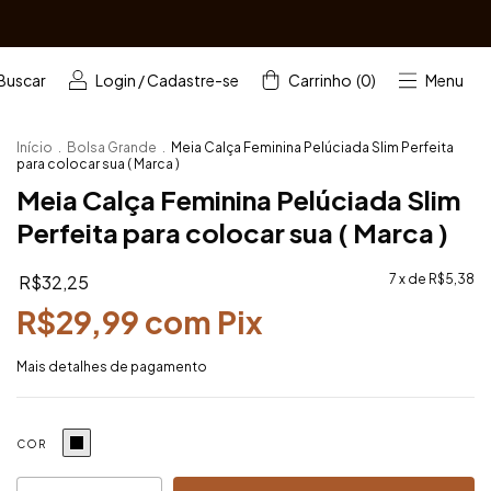
Buscar
Login
/
Cadastre-se
Carrinho
(
0
)
Menu
Início
.
Bolsa Grande
.
Meia Calça Feminina Pelúciada Slim Perfeita
para colocar sua ( Marca )
Meia Calça Feminina Pelúciada Slim
Perfeita para colocar sua ( Marca )
R$32,25
7
x de
R$5,38
R$29,99
com
Pix
Mais detalhes de pagamento
COR